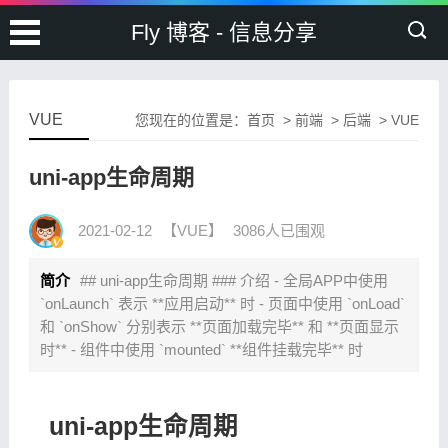
Fly 博客 - 信息分享
VUE
您现在的位置是：
首页
>
前端
>
后端
>
VUE
uni-app生命周期
2021-02-12
【VUE】
3086人已围观
简介
## uni-app生命周期 ### 介绍 - 全局APP中使用
`onLaunch` 表示 **应用启动** 时 - 页面中使用 `onLoad`
和 `onShow` 分别表示 **页面加载完毕** 和 **页面显示
时** - 组件中使用 `mounted` **组件挂载完毕** 时
uni-app生命周期