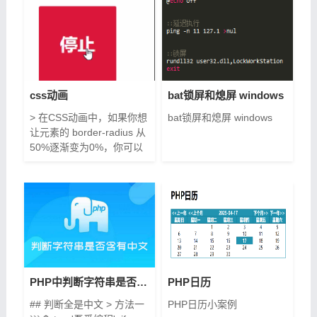
css动画
bat锁屏和熄屏 windows
> 在CSS动画中，如果你想
bat锁屏和熄屏 windows
让元素的 border-radius 从
50%逐渐变为0%，你可以
使用 @keyframes 规则来
定义这一变化过程。以下是
一个简单的示例： ```css /*
定义一个动画 */
@keyframes
borderRadiusChange { 0%
{ border-radius: 50%; }
100% { border-radius: 0; }
} /* 将动画应用到某个元素
PHP中判断字符串是否含有中文
PHP日历
上 */ .someElement
## 判断全是中文 > 方法一
PHP日历小案例