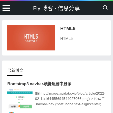
Fly 博客 - 信息分享
HTML5
HTML5
最新博文
Bootstrap3 navbar导航条居中显示
![](http://image.apidata.vip/blog/article/2022-
02-11/164455694544027066.png) > 代码 ```
.navbar-nav {float: none;text-align:center;}
ul.nav.navbar-nav li {float:none;display: