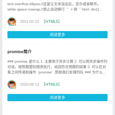
text-overflow:ellipsis;//这是让文本溢出后，显示成省略号。
white-space:nowrap;//禁止自动换行 ``` > 例 ```html .div1{
width: 100px; height: 100px; border:2px solid black;
overflow:hidden; te
2021-02-22
【
HTML5
】
阅读更多
promise简介
### promise 是什么 1. 主要用于异步计算 2. 可以将异步操作列
对话，按照期望的顺序执行，返回符合预期的结果 3. 可以在对
象之间传递和操作 `promise` ,帮助我们处理列队 ### 为什么会
有 primise ? - **同步**：假设你去了一家饭店，找个位置，叫来
服务员，这个时候服务员对你说，对不起我是“同步”服务员，我
2020-08-13
【
HTML5
】
要服务完这张桌子才能招呼你。那桌客人明明已经吃上了，你
只是想要个菜单，这么小的动作，服务员却要你等到别人的一
阅读更多
个大动作完成之后，才能再来招呼你，