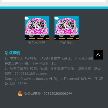
微信公众号
我的微信
站点声明：
1、本站个人博客模板，均为杨青青本人设计，个人可以使用，但
是未经许可不得用于任何商业目的。
2、所有文章欢迎转载、摘编、复制或建立镜像，如有侵权。联系
邮箱：
704061912@qq.com
Copyright © www.apidata.vip All Rights Reserved. 备案号：
鄂ICP
备16014052号
鄂公网安备 42082202000060号