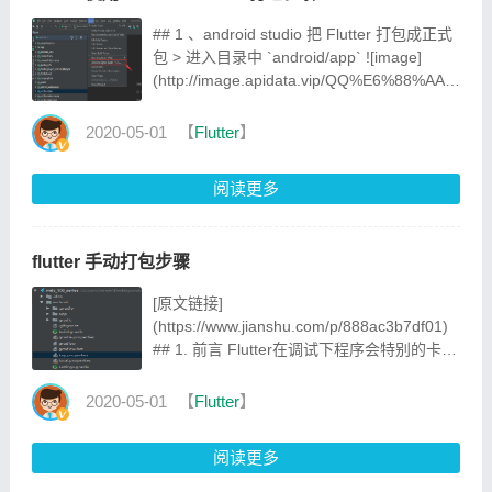
## 1 、android studio 把 Flutter 打包成正式
包 > 进入目录中 `android/app` ![image]
(http://image.apidata.vip/QQ%E6%88%AA%E5
![image](http://image.apidata.vip/QQ截图
20200331124538.png) ## 2 、修改应用版本
2020-05-01
【
Flutter
】
以及升级打包 配置版本号：
`AndroidManifest.xml
阅读更多
flutter 手动打包步骤
[原文链接]
(https://www.jianshu.com/p/888ac3b7df01)
## 1. 前言 Flutter在调试下程序会特别的卡，
但打包之后会变流畅，所以将项目打包测试卡
顿情况。 当前只打包Android，开发环境是
2020-05-01
【
Flutter
】
Android Studio，日后还会尝试IOS。 ## 2.
步骤 1. 生成key 2. 配置key 3. 配置
阅读更多
build.gradle 4. 生成apk ## 3. 详细步骤 ###
1. 生成key `keyto