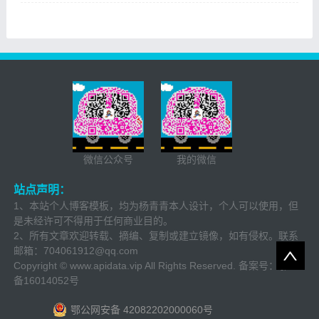
微信公众号
我的微信
站点声明：
1、本站个人博客模板，均为杨青青本人设计，个人可以使用，但
是未经许可不得用于任何商业目的。
2、所有文章欢迎转载、摘编、复制或建立镜像，如有侵权。联系
邮箱：
704061912@qq.com
Copyright © www.apidata.vip All Rights Reserved. 备案号：
鄂ICP
备16014052号
鄂公网安备 42082202000060号