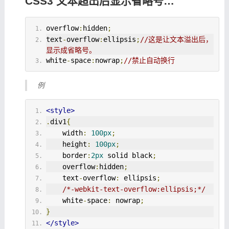
CSS3 文本超出后显示省略号…
overflow
:
hidden
;
text
-
overflow
:
ellipsis
;
//这是让文本溢出后，
显示成省略号。
white
-
space
:
nowrap
;
//禁止自动换行
例
<style>
.
div1
{
    width
:
100px
;
    height
:
100px
;
    border
:
2px
 solid black
;
    overflow
:
hidden
;
    text
-
overflow
:
 ellipsis
;
/*-webkit-text-overflow:ellipsis;*/
    white
-
space
:
 nowrap
;
}
</style>