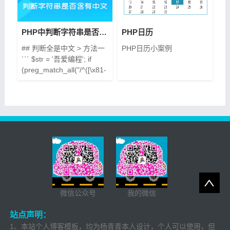
{ border-radius: 50%; }
100% { border-radius: 0; }
} /* 将动画应用到某个元素
PHP中判断字符串是否含有中文
PHP日历
上 */ .someElement
## 判断全是中文 > 方法一
PHP日历小案例
``` $str = '吾爱编程'; if
(preg_match_all("/^([\x81-
\xfe][\x40-\xfe])+$/", $str,
$match)) { echo '全部是中
文'; } else { echo '不全是中
文'; } ``` > 方法二 ```
$str="'吾爱it编程";
if(!eregi("[^\x80-
\xff]","$str")){ echo "全是中
文";
微信公众号
我的微信
站点声明：
1、本站个人博客模板，均为杨青青本人设计，个人可以使用，但