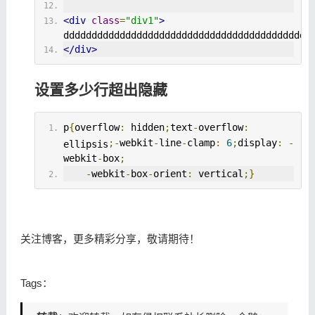
<div
class
=
"div1"
>
dddddddddddddddddddddddddddddddddddddddddddd
</div>
设置多少行超出隐藏
p
{
overflow
:
 hidden
;
text
-
overflow
:
;-
webkit
-
line
-
clamp
:
6
;
display
:
-
ellipsis
webkit
-
box
;
-
webkit
-
box
-
orient
:
 vertical
;}
关注博客，更多精彩分享，敬请期待！
Tags：