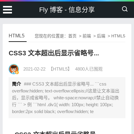
Fly 博客 - 信息分享
HTML5
您现在的位置是：
首页
>
前端
>
后端
>
HTML5
CSS3 文本超出后显示省略号...
2021-02-22
【HTML5】
4800人已围观
简介
### CSS3 文本超出后显示省略号... ```css
overflow:hidden; text-overflow:ellipsis;//这是让文本溢出
后，显示成省略号。 white-space:nowrap;//禁止自动换
行 ``` > 例 ```html .div1{ width: 100px; height: 100px;
border:2px solid black; overflow:hidden; te