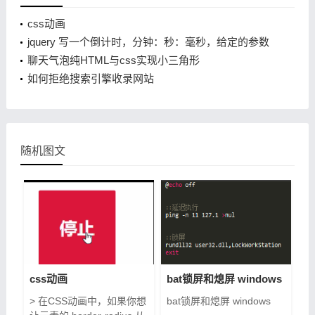
css动画
jquery 写一个倒计时，分钟：秒：毫秒，给定的参数
是600秒
聊天气泡纯HTML与css实现小三角形
如何拒绝搜索引擎收录网站
随机图文
css动画
bat锁屏和熄屏 windows
> 在CSS动画中，如果你想
bat锁屏和熄屏 windows