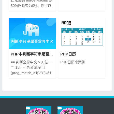
让元素的 border-radius 从
50%逐渐变为0%，你可以
使用 @keyframes 规则来
定义这一变化过程。以下是
一个简单的示例： ```css /*
定义一个动画 */
@keyframes
borderRadiusChange { 0%
{ border-radius: 50%; }
100% { border-radius: 0; }
} /* 将动画应用到某个元素
PHP中判断字符串是否含有中文
PHP日历
上 */ .someElement
## 判断全是中文 > 方法一
PHP日历小案例
``` $str = '吾爱编程'; if
(preg_match_all("/^([\x81-
\xfe][\x40-\xfe])+$/", $str,
$match)) { echo '全部是中
文'; } else { echo '不全是中
文'; } ``` > 方法二 ```
$str="'吾爱it编程";
if(!eregi("[^\x80-
\xff]","$str")){ echo "全是中