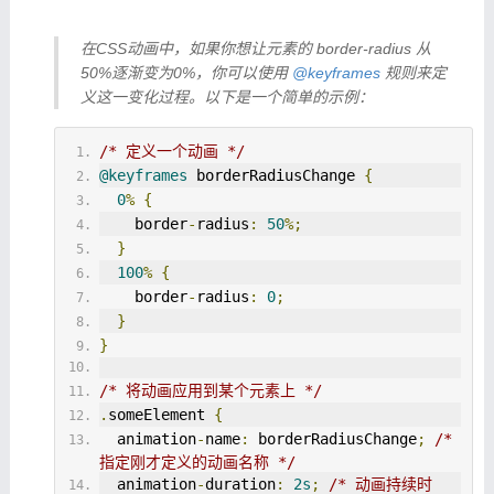
在CSS动画中，如果你想让元素的 border-radius 从
50%逐渐变为0%，你可以使用
@keyframes
规则来定
义这一变化过程。以下是一个简单的示例：
/* 定义一个动画 */
@keyframes
 borderRadiusChange 
{
0
%
{
    border
-
radius
:
50
%;
}
100
%
{
    border
-
radius
:
0
;
}
}
/* 将动画应用到某个元素上 */
.
someElement 
{
  animation
-
name
:
 borderRadiusChange
;
/* 
指定刚才定义的动画名称 */
  animation
-
duration
:
2s
;
/* 动画持续时