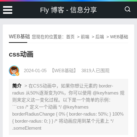
Fly 博客 - 信息分享
WEB基础
您现在的位置是：
首页
>
前端
>
后端
>
WEB基础
css动画
2024-01-05
【WEB基础】
3819人已围观
简介
> 在CSS动画中，如果你想让元素的 border-
radius 从50%逐渐变为0%，你可以使用 @keyframes 规
则来定义这一变化过程。以下是一个简单的示例：
```css /* 定义一个动画 */ @keyframes
borderRadiusChange { 0% { border-radius: 50%; } 100%
{ border-radius: 0; } } /* 将动画应用到某个元素上 */
.someElement