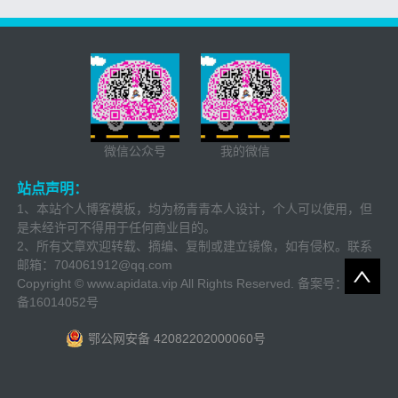
微信公众号
我的微信
站点声明：
1、本站个人博客模板，均为杨青青本人设计，个人可以使用，但
是未经许可不得用于任何商业目的。
2、所有文章欢迎转载、摘编、复制或建立镜像，如有侵权。联系
邮箱：
704061912@qq.com
Copyright © www.apidata.vip All Rights Reserved. 备案号：
鄂ICP
备16014052号
鄂公网安备 42082202000060号