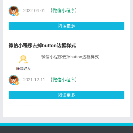
以在小程序端的接收方式发生变化；小程序需要用
decodeURIComponent() 方法来接收参数 #### 开发工具模拟
2022-04-01
【
微信小程序
】
扫描小程序码并携带scene参数 ![]
(http://image.apidata.vip/blog/article/2022-04-
阅读更多
01/164879750578292495.
微信小程序去掉button边框样式
微信小程序去掉button边框样式
2021-12-11
【
微信小程序
】
阅读更多