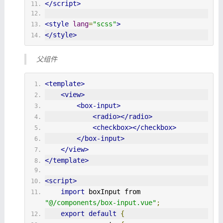
</script>
<style
lang
=
"scss"
>
</style>
父组件
<template>
<view>
<box-input>
<radio></radio>
<checkbox></checkbox>
</box-input>
</view>
</template>
<script>
import
 boxInput from 
"@/components/box-input.vue"
;
export
default
{