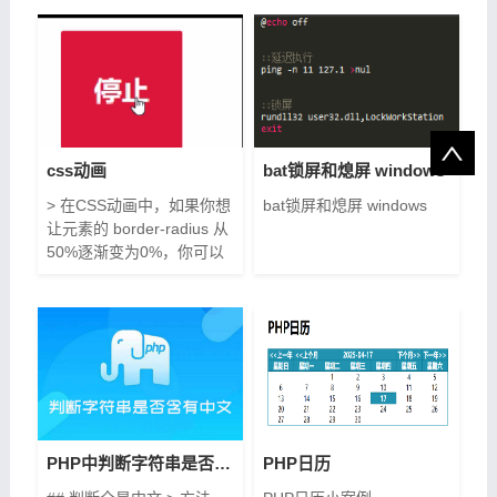
css动画
bat锁屏和熄屏 windows
> 在CSS动画中，如果你想
bat锁屏和熄屏 windows
让元素的 border-radius 从
50%逐渐变为0%，你可以
使用 @keyframes 规则来
定义这一变化过程。以下是
一个简单的示例： ```css /*
定义一个动画 */
@keyframes
borderRadiusChange { 0%
{ border-radius: 50%; }
100% { border-radius: 0; }
} /* 将动画应用到某个元素
PHP中判断字符串是否含有中文
PHP日历
上 */ .someElement