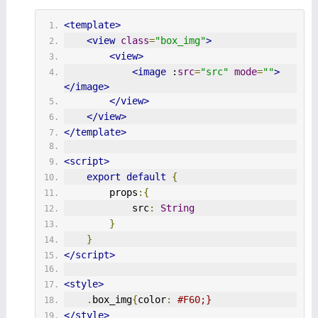
<template>
<view
class
=
"box_img"
>
<view>
<image
 :
src
=
"src"
mode
=
""
>
</image>
</view>
</view>
</template>
<script>
export
default
{
        props
:{
            src
:
String
}
}
</script>
<style>
.
box_img
{
color
:
#F60;}
</style>