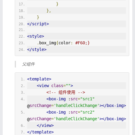
}
},
}
</script>
<style>
.
box_img
{
color
:
#F60;}
</style>
父组件
<template>
<view
class
=
""
>
<!-- 组件使用 -->
<box-img
 :
src
=
"src1"
srcChange
=
'handleClickChange'
></box-img>
@
<box-img
 :
src
=
"src2"
srcChange
=
'handleClickChange'
></box-img>
@
</view>
</template>