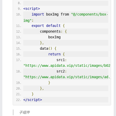
<script>
import
 boxImg from 
"@/components/box-
;
img"
export
default
{
        components
:
{
            boxImg
},
        data
()
{
return
{
                src1
:
"https://www.apidata.vip/static/images/b02.j
                src2
:
"https://www.apidata.vip/static/images/ad.jp
}
},
}
</script>
子组件