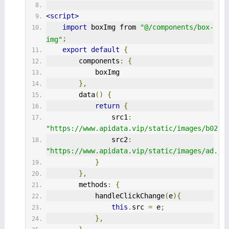
<script>
import
 boxImg from 
"@/components/box-
;
img"
export
default
{
        components
:
{
            boxImg
},
        data
()
{
return
{
                src1
:
"https://www.apidata.vip/static/images/b02.j
                src2
:
"https://www.apidata.vip/static/images/ad.jp
}
},
        methods
:
{
            handleClickChange
(
e
){
this
.
src 
=
 e
;
},