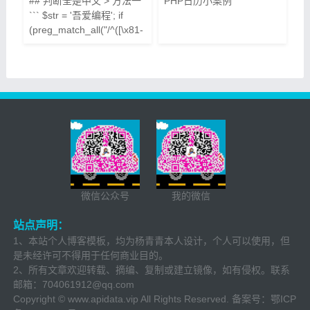
## 判断全是中文 > 方法一
PHP日历小案例
``` $str = '吾爱编程'; if
(preg_match_all("/^([\x81-
\xfe][\x40-\xfe])+$/", $str,
$match)) { echo '全部是中
文'; } else { echo '不全是中
文'; } ``` > 方法二 ```
$str="'吾爱it编程";
if(!eregi("[^\x80-
\xff]","$str")){ echo "全是中
文";
微信公众号
我的微信
站点声明：
1、本站个人博客模板，均为杨青青本人设计，个人可以使用，但
是未经许可不得用于任何商业目的。
2、所有文章欢迎转载、摘编、复制或建立镜像，如有侵权。联系
邮箱：
704061912@qq.com
Copyright © www.apidata.vip All Rights Reserved. 备案号：
鄂ICP