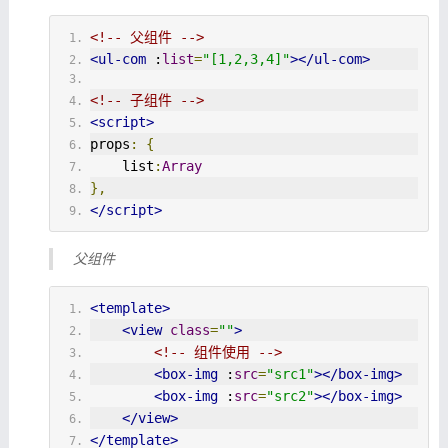
<!-- 父组件 -->
<ul-com
 :
list
=
"[1,2,3,4]"
></ul-com>
<!-- 子组件 -->
<script>
props
:
{
    list
:
Array
},
</script>
父组件
<template>
<view
class
=
""
>
<!-- 组件使用 -->
<box-img
 :
src
=
"src1"
></box-img>
<box-img
 :
src
=
"src2"
></box-img>
</view>
</template>