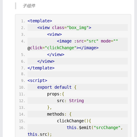
子组件
<template>
<view
class
=
"box_img"
>
<view>
<image
 :
src
=
"src"
mode
=
""
click
=
"clickChange"
></image>
@
</view>
</view>
</template>
<script>
export
default
{
        props
:{
            src
:
String
},
        methods
:
{
            clickChange
(){
this
.
$emit
(
"srcChange"
,
this
.
src
);