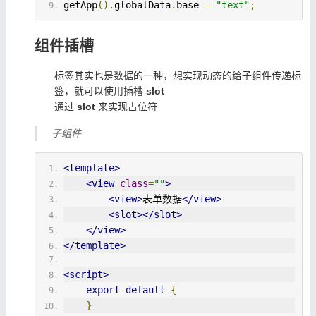
getApp
().
globalData
.
base 
=
"text"
;
组件插槽
标签其实也是数据的一种，想实现动态的给子组件传递标
签，就可以使用插槽
slot
通过
slot
来实现占位符
子组件
<template>
<view
class
=
""
>
<view>
表单数据
</view>
<slot></slot>
</view>
</template>
<script>
export
default
{
}