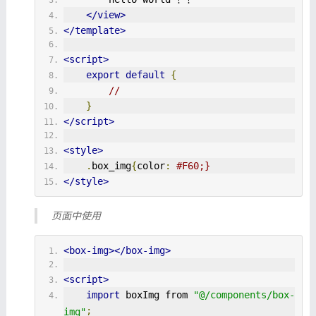
</view>
</template>
<script>
export
default
{
//
}
</script>
<style>
.
box_img
{
color
:
#F60;}
</style>
页面中使用
<box-img></box-img>
<script>
import
 boxImg from 
"@/components/box-
;
img"